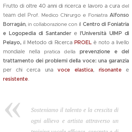
F
rutto di oltre 40 anni di ricerca e lavoro a cura
del
team del
P
rof. Medico Chirurgo e Foniatra
Alfonso
il
Borragán
,
in collaborazione con
Centro di Foniatria
e Logopedia di Santander
e
l'
Università UIMP di
Pelayo,
il
Metodo di Ricerca
PROEL
è
noto a livello
mondiale
nella
pratica della
prevenzione e del
trattamento dei problemi della voce:
una garanzia
per chi cerca una
voce elastica
,
risonante
e
resistente
.
Sosteniamo il talento e la crescita di
ogni allievo e artista attraverso un
training vocale efficace, concreto e di