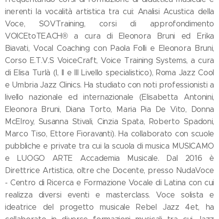
inerenti la vocalità artistica tra cui: Analisi Acustica della
Voce, SOVTraining, corsi di approfondimento
VOICEtoTEACH® a cura di Eleonora Bruni ed Erika
Biavati, Vocal Coaching con Paola Folli e Eleonora Bruni,
Corso E.T.V.S VoiceCraft, Voice Training Systems, a cura
di Elisa Turlà (I, II e III Livello specialistico), Roma Jazz Cool
e Umbria Jazz Clinics. Ha studiato con noti professionisti a
livello nazionale ed internazionale (Elisabetta Antonini,
Eleonora Bruni, Diana Torto, Maria Pia De Vito, Donna
McElroy, Susanna Stivali, Cinzia Spata, Roberto Spadoni,
Marco Tiso, Ettore Fioravanti). Ha collaborato con scuole
pubbliche e private tra cui la scuola di musica MUSICAMO
e LUOGO ARTE Accademia Musicale. Dal 2016 è
Direttrice Artistica, oltre che Docente, presso NudaVoce
- Centro di Ricerca e Formazione Vocale di Latina con cui
realizza diversi eventi e masterclass. Voce solista e
ideatrice del progetto musicale Rebel Jazz 4et, ha