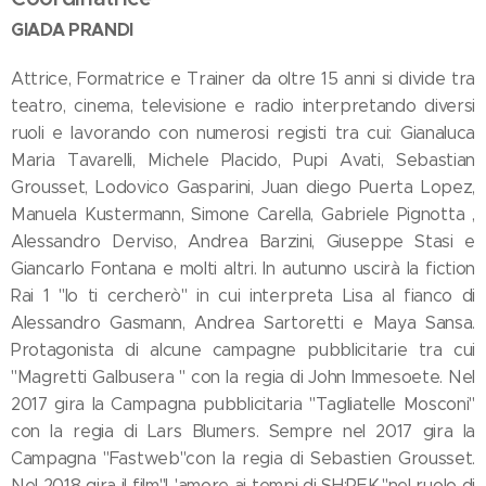
GIADA PRANDI
Attrice, Formatrice e Trainer da oltre 15 anni si divide tra
teatro, cinema, televisione e radio interpretando diversi
ruoli e lavorando con numerosi registi tra cui: Gianaluca
Maria Tavarelli, Michele Placido, Pupi Avati, Sebastian
Grousset, Lodovico Gasparini, Juan diego Puerta Lopez,
Manuela Kustermann, Simone Carella, Gabriele Pignotta ,
Alessandro Derviso, Andrea Barzini, Giuseppe Stasi e
Giancarlo Fontana e molti altri. In autunno uscirà la fiction
Rai 1 "Io ti cercherò" in cui interpreta Lisa al fianco di
Alessandro Gasmann, Andrea Sartoretti e Maya Sansa.
Protagonista di alcune campagne pubblicitarie tra cui
"Magretti Galbusera " con la regia di John Immesoete. Nel
2017 gira la Campagna pubblicitaria "Tagliatelle Mosconi"
con la regia di Lars Blumers. Sempre nel 2017 gira la
Campagna "Fastweb"con la regia di Sebastien Grousset.
Nel 2018 gira il film"L'amore ai tempi di SH:REK."nel ruolo di